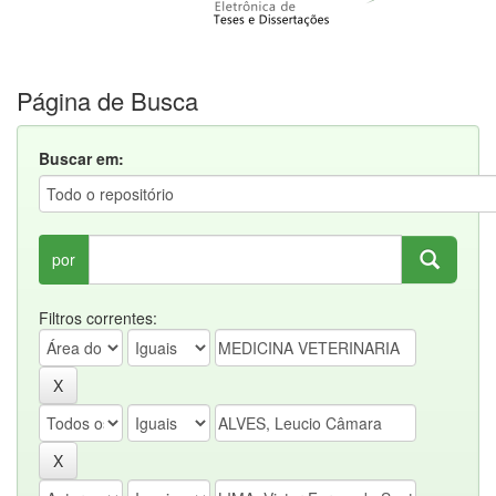
Página de Busca
Buscar em:
por
Filtros correntes: