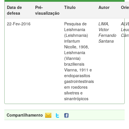
Data de
Pré-
Título
Autor
Ori
defesa
visualização
22-Fev-2016
Pesquisa de
LIMA,
ALV
Leishmania
Victor
Leuc
(Leishmania)
Fernando
Câm
infantum
Santana
Nicolle, 1908,
Leishmania
(Viannia)
braziliensis
Vianna, 1911 e
endoparasitos
gastrointestinais
em roedores
silvetres e
sinantrópicos
Compartilhamento