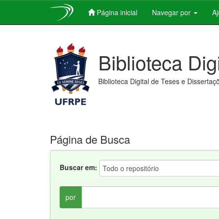
Página inicial
Navegar por
A
Skip
navigation
Biblioteca Dig
Biblioteca Digital de Teses e Dissertaç
Página de Busca
Buscar em:
por