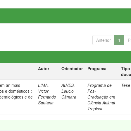
Anterior
1
P
Autor
Orientador
Programa
Tipo
doc
 em animais
LIMA,
ALVES,
Programa de
Tese
cos e domésticos :
Victor
Leucio
Pós-
idemiológicos e de
Fernando
Câmara
Graduação em
Santana
Ciência Animal
Tropical