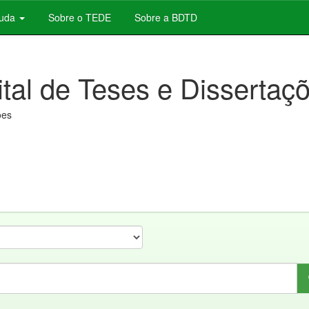
juda
Sobre o TEDE
Sobre a BDTD
ital de Teses e Dissertaç
ões