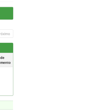
róximo
 de
umento