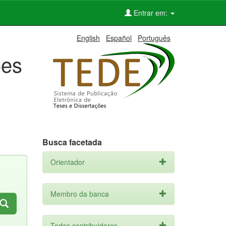
Entrar em:
English
Español
Português
ões
Busca facetada
Orientador
Membro da banca
Todos contribuidores