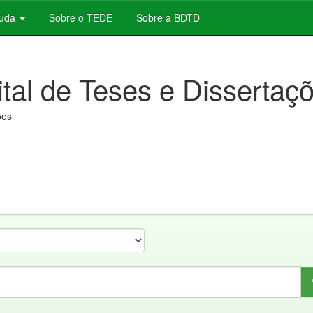
juda
Sobre o TEDE
Sobre a BDTD
ital de Teses e Dissertaç
ões