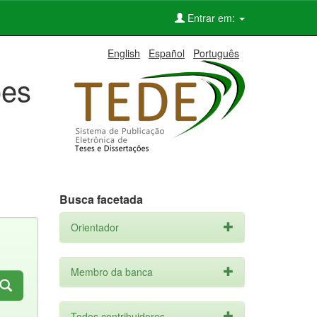
Entrar em:
English
Español
Português
ões
Busca facetada
Orientador
Membro da banca
Todos contribuidores