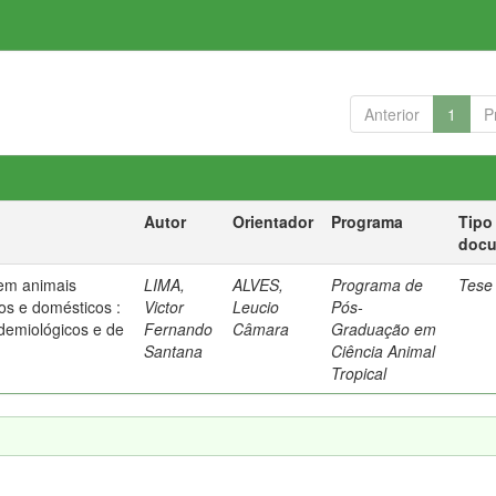
Anterior
1
P
Autor
Orientador
Programa
Tipo
doc
 em animais
LIMA,
ALVES,
Programa de
Tese
cos e domésticos :
Victor
Leucio
Pós-
idemiológicos e de
Fernando
Câmara
Graduação em
Santana
Ciência Animal
Tropical