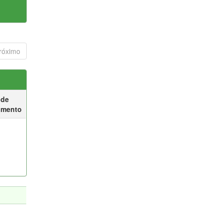
róximo
 de
umento