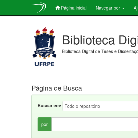
Página inicial
Navegar por
A
Skip
navigation
Biblioteca Dig
Biblioteca Digital de Teses e Dissertaç
Página de Busca
Buscar em:
por