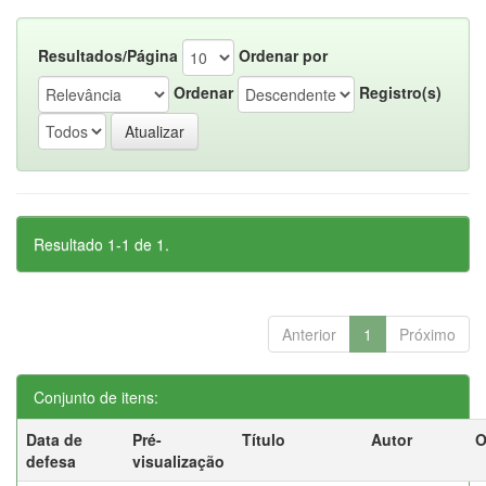
Resultados/Página
Ordenar por
Ordenar
Registro(s)
Resultado 1-1 de 1.
Anterior
1
Próximo
Conjunto de itens:
Data de
Pré-
Título
Autor
O
defesa
visualização