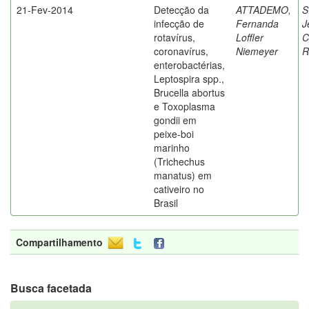
21-Fev-2014
Detecção da
ATTADEMO,
S
infecção de
Fernanda
J
rotavírus,
Loffler
C
coronavírus,
Niemeyer
R
enterobactérias,
Leptospira spp.,
Brucella abortus
e Toxoplasma
gondii em
peixe-boi
marinho
(Trichechus
manatus) em
cativeiro no
Brasil
Compartilhamento
Busca facetada