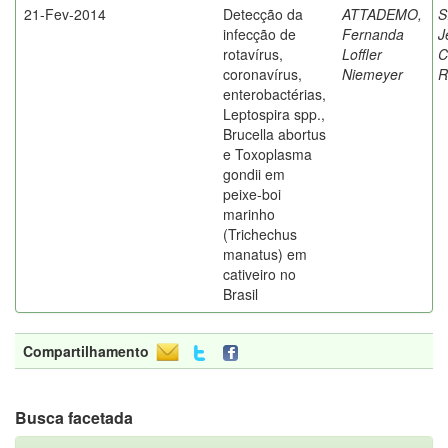
21-Fev-2014
Detecção da
ATTADEMO,
S
infecção de
Fernanda
J
rotavírus,
Loffler
C
coronavírus,
Niemeyer
R
enterobactérias,
Leptospira spp.,
Brucella abortus
e Toxoplasma
gondii em
peixe-boi
marinho
(Trichechus
manatus) em
cativeiro no
Brasil
Compartilhamento
Busca facetada