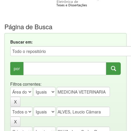
Página de Busca
Buscar em:
por
Filtros correntes: