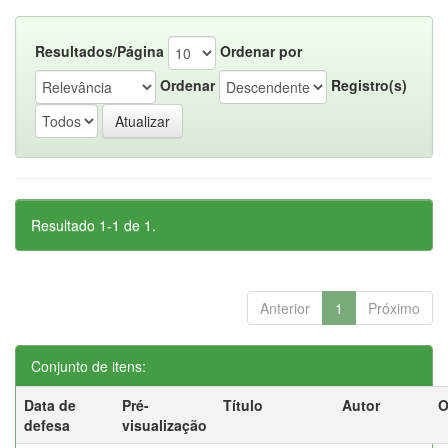
Resultados/Página
Ordenar por
Ordenar
Registro(s)
Resultado 1-1 de 1.
Anterior
1
Próximo
Conjunto de itens:
Data de
Pré-
Título
Autor
O
defesa
visualização