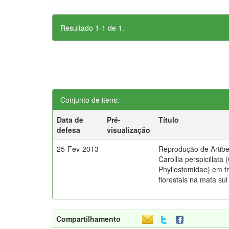
Resultado 1-1 de 1.
Conjunto de itens:
Data de
Pré-
Título
defesa
visualização
25-Fev-2013
Reprodução de Artibeu
Carollia perspicillata 
Phyllostomidae) em 
florestais na mata s
Compartilhamento