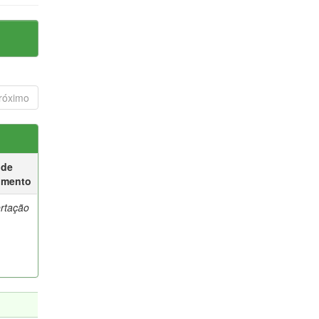
róximo
 de
umento
ertação