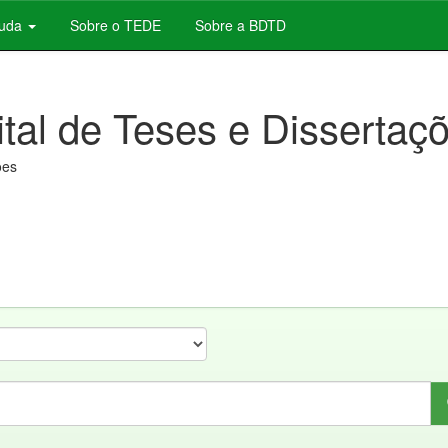
juda
Sobre o TEDE
Sobre a BDTD
ital de Teses e Dissertaç
ões