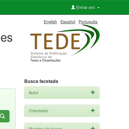
Entrar em:
English
Español
Português
ões
Busca facetada
Autor
Orientador
Membro da banca