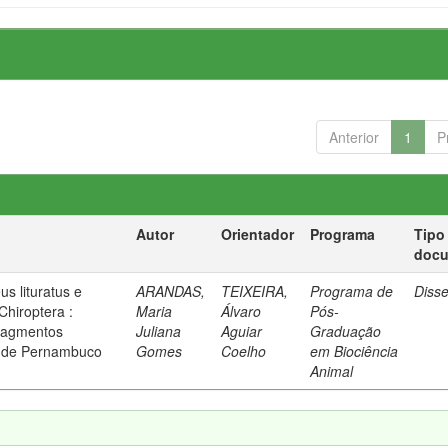
Anterior
1
P
Autor
Orientador
Programa
Tipo
doc
s lituratus e
ARANDAS,
TEIXEIRA,
Programa de
Diss
(Chiroptera :
Maria
Álvaro
Pós-
fragmentos
Juliana
Aguiar
Graduação
ul de Pernambuco
Gomes
Coelho
em Biociência
Animal