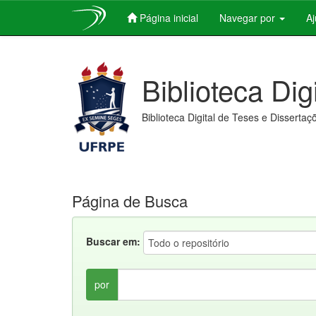
Página inicial
Navegar por
A
Skip
navigation
Biblioteca Dig
Biblioteca Digital de Teses e Dissertaç
Página de Busca
Buscar em:
por