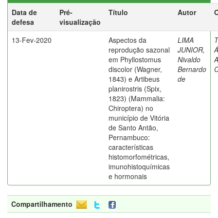
Data de
Pré-
Título
Autor
O
defesa
visualização
13-Fev-2020
Aspectos da
LIMA
T
reprodução sazonal
JUNIOR,
Á
em Phyllostomus
Nivaldo
A
discolor (Wagner,
Bernardo
C
1843) e Artibeus
de
planirostris (Spix,
1823) (Mammalia:
Chiroptera) no
município de Vitória
de Santo Antão,
Pernambuco:
características
histomorfométricas,
imunohistoquímicas
e hormonais
Compartilhamento