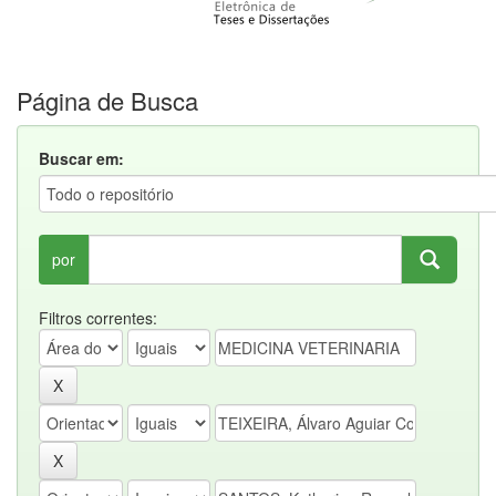
Página de Busca
Buscar em:
por
Filtros correntes: