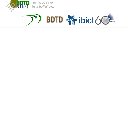
(81) 3320-6179
bdtd.bc@ufrpe.br