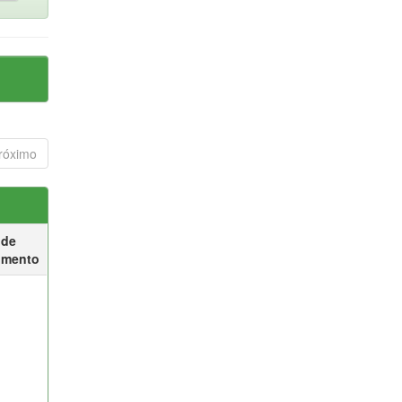
róximo
 de
umento