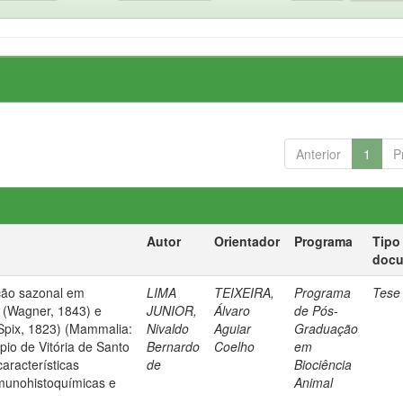
Anterior
1
P
Autor
Orientador
Programa
Tipo
doc
ção sazonal em
LIMA
TEIXEIRA,
Programa
Tese
r (Wagner, 1843) e
JUNIOR,
Álvaro
de Pós-
 (Spix, 1823) (Mammalia:
Nivaldo
Aguiar
Graduação
pio de Vitória de Santo
Bernardo
Coelho
em
aracterísticas
de
Biociência
imunohistoquímicas e
Animal