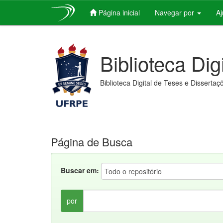
Página inicial
Navegar por
A
Skip
navigation
Biblioteca Dig
Biblioteca Digital de Teses e Dissertaç
Página de Busca
Buscar em:
por