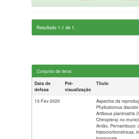
Resultado 1-1 de 1.
Conjunto de itens:
Data de
Pré-
Título
defesa
visualização
13-Fev-2020
Aspectos da reprodu
Phyllostomus discolo
Artibeus planirostris
Chiroptera) no municí
Antão, Pernambuco: c
histomorfométricas, 
hormonais