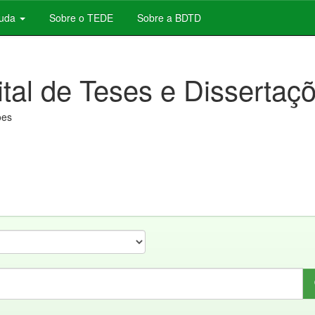
juda
Sobre o TEDE
Sobre a BDTD
ital de Teses e Dissertaç
ões