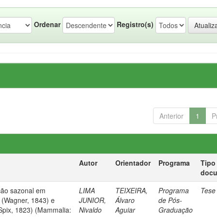
Ordenar
Registro(s)
Anterior
1
P
Autor
Orientador
Programa
Tipo
doc
ção sazonal em
LIMA
TEIXEIRA,
Programa
Tese
r (Wagner, 1843) e
JUNIOR,
Álvaro
de Pós-
 (Spix, 1823) (Mammalia:
Nivaldo
Aguiar
Graduação