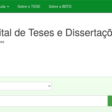
juda
Sobre o TEDE
Sobre a BDTD
ital de Teses e Dissertaç
ões