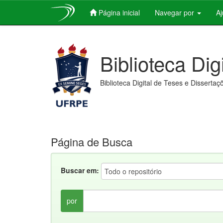
Página inicial
Navegar por
A
Skip
navigation
Biblioteca Dig
Biblioteca Digital de Teses e Dissertaç
Página de Busca
Buscar em:
por