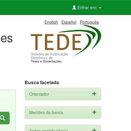
Entrar em:
English
Español
Português
ões
Busca facetada
Orientador
Membro da banca
Todos contribuidores