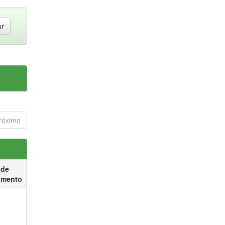
róximo
 de
umento