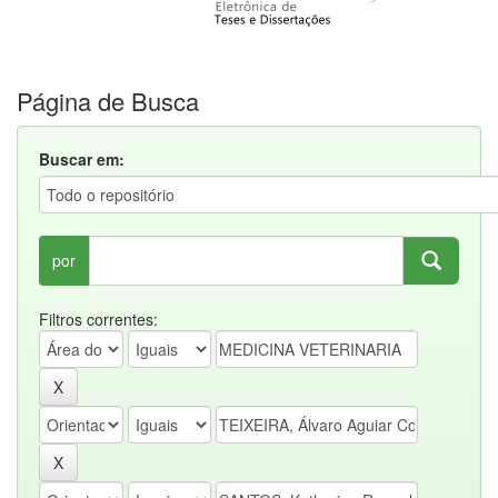
Página de Busca
Buscar em:
por
Filtros correntes: