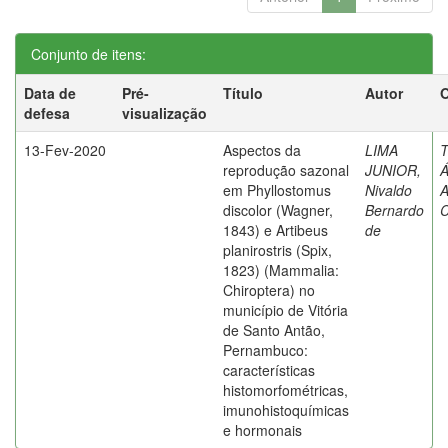
Conjunto de itens:
Data de
Pré-
Título
Autor
O
defesa
visualização
13-Fev-2020
Aspectos da
LIMA
T
reprodução sazonal
JUNIOR,
Á
em Phyllostomus
Nivaldo
A
discolor (Wagner,
Bernardo
C
1843) e Artibeus
de
planirostris (Spix,
1823) (Mammalia:
Chiroptera) no
município de Vitória
de Santo Antão,
Pernambuco:
características
histomorfométricas,
imunohistoquímicas
e hormonais