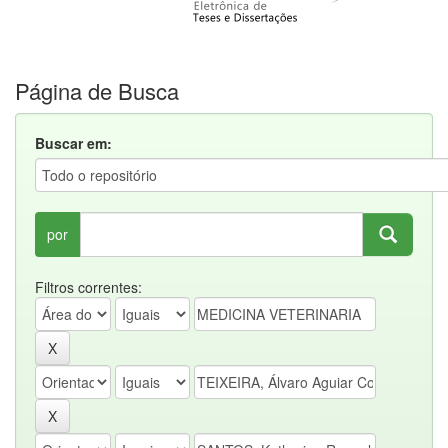
Página de Busca
Buscar em:
por
Filtros correntes: