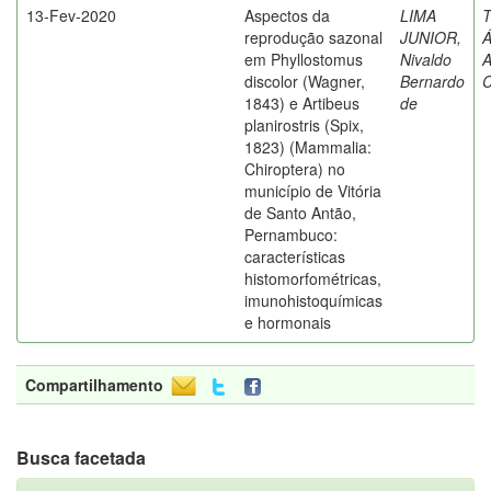
13-Fev-2020
Aspectos da
LIMA
T
reprodução sazonal
JUNIOR,
Á
em Phyllostomus
Nivaldo
A
discolor (Wagner,
Bernardo
C
1843) e Artibeus
de
planirostris (Spix,
1823) (Mammalia:
Chiroptera) no
município de Vitória
de Santo Antão,
Pernambuco:
características
histomorfométricas,
imunohistoquímicas
e hormonais
Compartilhamento
Busca facetada