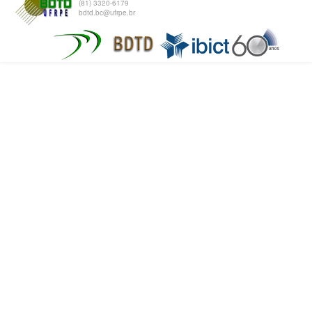
(81) 3320-6179
bdtd.bc@ufrpe.br