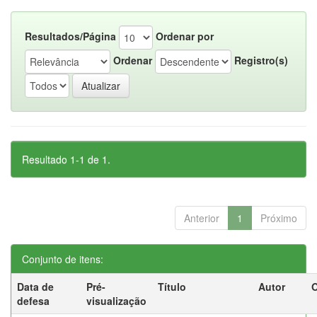
Resultados/Página
Ordenar por
Ordenar
Registro(s)
Resultado 1-1 de 1.
Anterior
1
Próximo
Conjunto de itens:
Data de
Pré-
Título
Autor
O
defesa
visualização