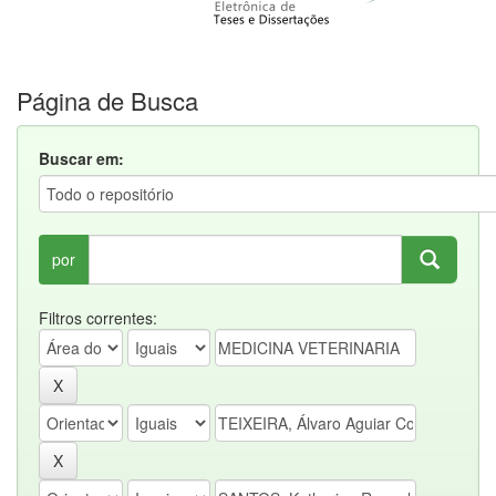
Página de Busca
Buscar em:
por
Filtros correntes: