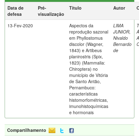
Data de
Pré-
Título
Autor
O
defesa
visualização
13-Fev-2020
Aspectos da
LIMA
T
reprodução sazonal
JUNIOR,
Á
em Phyllostomus
Nivaldo
A
discolor (Wagner,
Bernardo
C
1843) e Artibeus
de
planirostris (Spix,
1823) (Mammalia:
Chiroptera) no
município de Vitória
de Santo Antão,
Pernambuco:
características
histomorfométricas,
imunohistoquímicas
e hormonais
Compartilhamento