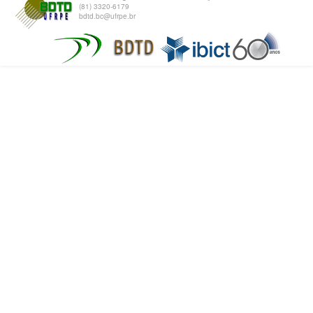
(81) 3320-6179
bdtd.bc@ufrpe.br