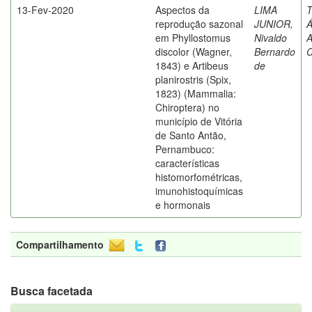
13-Fev-2020
Aspectos da
LIMA
T
reprodução sazonal
JUNIOR,
Á
em Phyllostomus
Nivaldo
A
discolor (Wagner,
Bernardo
C
1843) e Artibeus
de
planirostris (Spix,
1823) (Mammalia:
Chiroptera) no
município de Vitória
de Santo Antão,
Pernambuco:
características
histomorfométricas,
imunohistoquímicas
e hormonais
Compartilhamento
Busca facetada