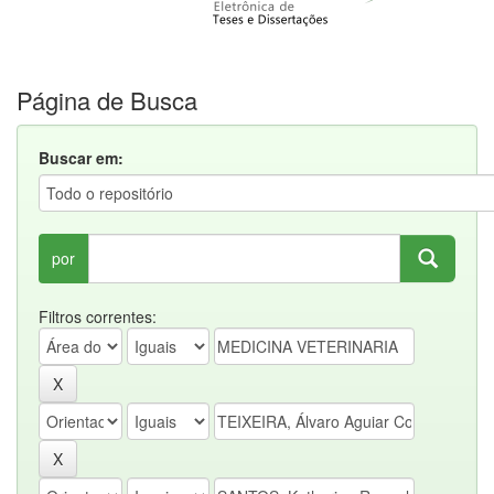
Página de Busca
Buscar em:
por
Filtros correntes: