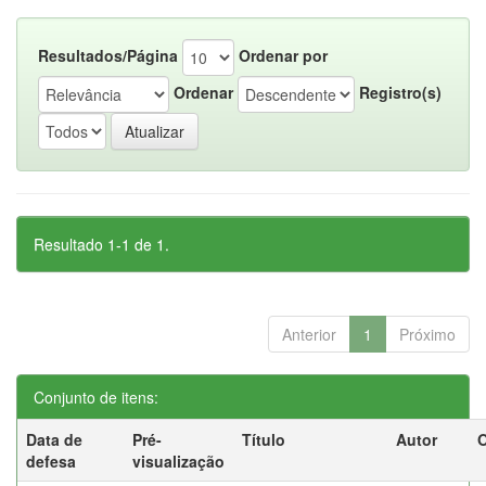
Resultados/Página
Ordenar por
Ordenar
Registro(s)
Resultado 1-1 de 1.
Anterior
1
Próximo
Conjunto de itens:
Data de
Pré-
Título
Autor
O
defesa
visualização