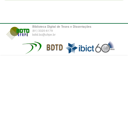
Biblioteca Digital de Teses e Dissertações
(81) 3320-6179
bdtd.bc@ufrpe.br