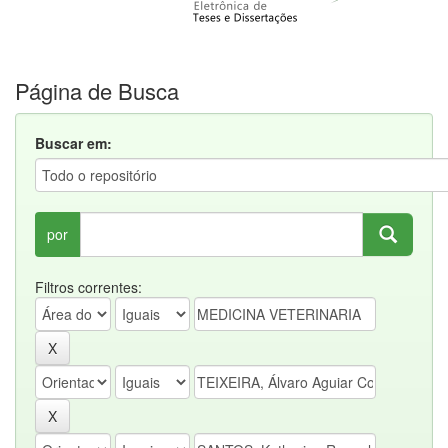
Página de Busca
Buscar em:
por
Filtros correntes: