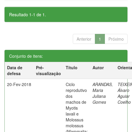
Resultado 1-1 de 1.
Anterior
1
Próximo
Conjunto de itens:
Data de
Pré-
Título
Autor
Orient
defesa
visualização
20-Fev-2018
Ciclo
ARANDAS,
TEIXEI
reprodutivo
Maria
Álvaro
dos
Juliana
Aguiar
machos de
Gomes
Coelho
Myotis
lavali e
Molossus
molossus
(Mammalia: