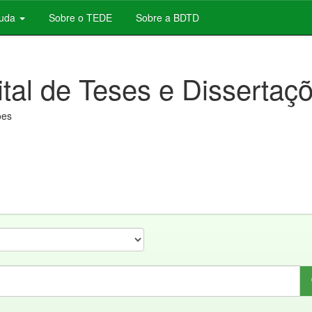
juda
Sobre o TEDE
Sobre a BDTD
ital de Teses e Dissertaç
ões