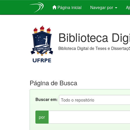
Página inicial
Navegar por
A
Skip
navigation
Biblioteca Dig
Biblioteca Digital de Teses e Dissertaç
Página de Busca
Buscar em:
por