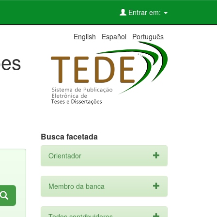
Entrar em:
English
Español
Português
ões
Busca facetada
Orientador
Membro da banca
Todos contribuidores