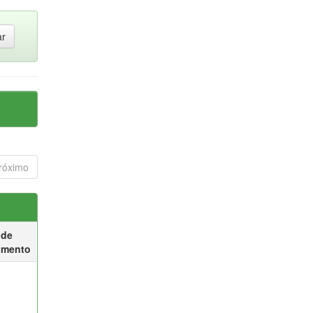
róximo
 de
umento