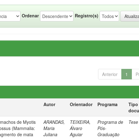
Ordenar
Registro(s)
Anterior
1
P
Autor
Orientador
Programa
Tipo
doc
s machos de Myotis
ARANDAS,
TEIXEIRA,
Programa de
Tese
lossus (Mammalia:
Maria
Álvaro
Pós-
ragmento de mata
Juliana
Aguiar
Graduação