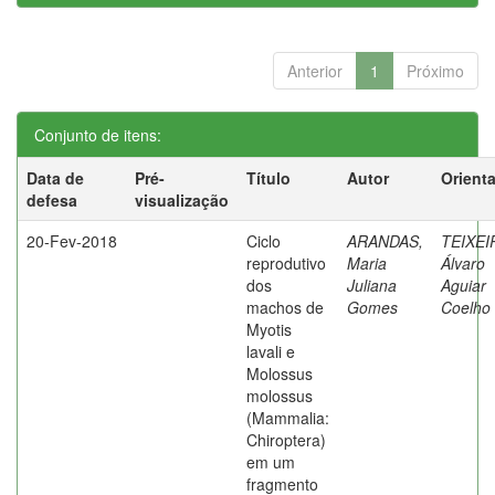
Anterior
1
Próximo
Conjunto de itens:
Data de
Pré-
Título
Autor
Orient
defesa
visualização
20-Fev-2018
Ciclo
ARANDAS,
TEIXEI
reprodutivo
Maria
Álvaro
dos
Juliana
Aguiar
machos de
Gomes
Coelho
Myotis
lavali e
Molossus
molossus
(Mammalia:
Chiroptera)
em um
fragmento