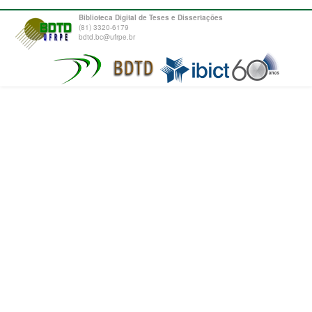
Biblioteca Digital de Teses e Dissertações
(81) 3320-6179
bdtd.bc@ufrpe.br