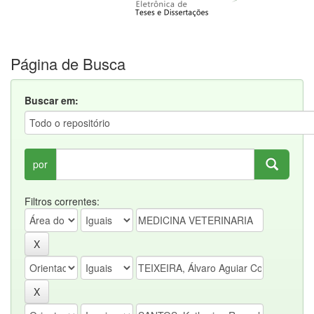
Página de Busca
Buscar em:
por
Filtros correntes: