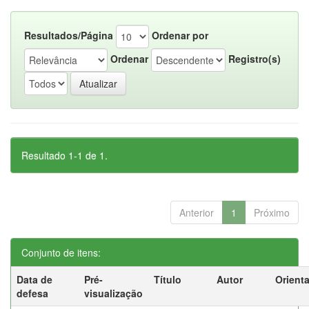
Resultados/Página
Ordenar por
Ordenar
Registro(s)
Resultado 1-1 de 1.
Anterior
1
Próximo
Conjunto de itens:
Data de
Pré-
Título
Autor
Orient
defesa
visualização