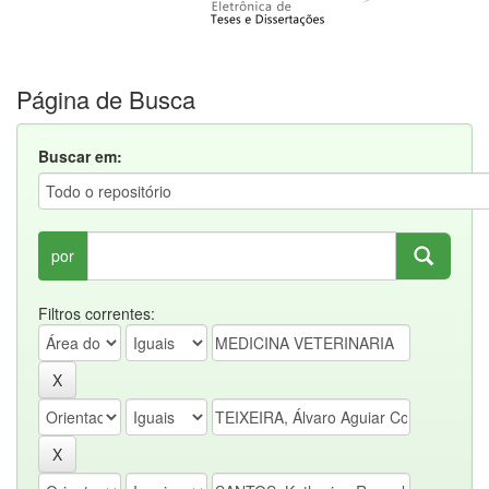
Página de Busca
Buscar em:
por
Filtros correntes: