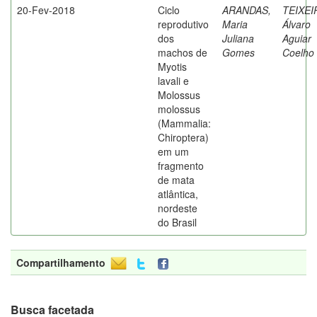
20-Fev-2018
Ciclo
ARANDAS,
TEIXEI
reprodutivo
Maria
Álvaro
dos
Juliana
Aguiar
machos de
Gomes
Coelho
Myotis
lavali e
Molossus
molossus
(Mammalia:
Chiroptera)
em um
fragmento
de mata
atlântica,
nordeste
do Brasil
Compartilhamento
Busca facetada