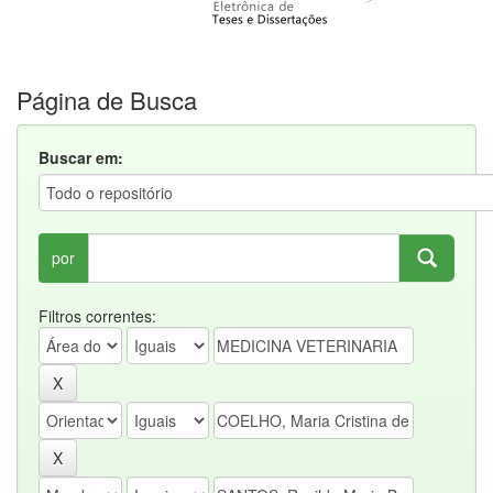
Página de Busca
Buscar em:
por
Filtros correntes: