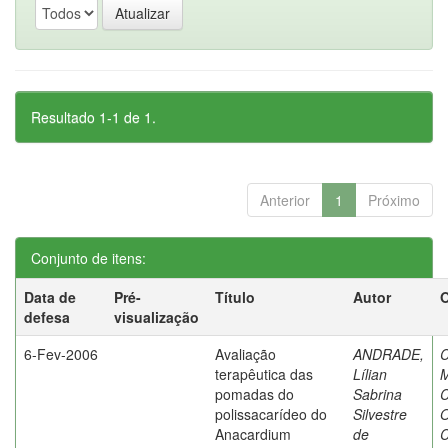
Resultado 1-1 de 1.
Anterior
1
Próximo
Conjunto de itens:
Data de
Pré-
Título
Autor
O
defesa
visualização
6-Fev-2006
Avaliação
ANDRADE,
terapêutica das
Lílian
M
pomadas do
Sabrina
C
polissacarídeo do
Silvestre
O
Anacardium
de
C