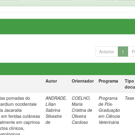
Anterior
1
P
Autor
Orientador
Programa
Tipo
doc
 das pomadas do
ANDRADE,
COELHO,
Programa
Tese
cardium occidentale
Lílian
Maria
de Pós-
da Jacaratia
Sabrina
Cristina de
Graduação
 em feridas cutâneas
Silvestre
Oliveira
em Ciência
talmente em caprinos
de
Cardoso
Veterinária
ctos clínicos,
patológicos