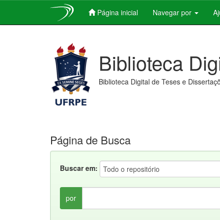
Página inicial
Navegar por
A
Skip
navigation
Biblioteca Dig
Biblioteca Digital de Teses e Dissertaç
Página de Busca
Buscar em:
por