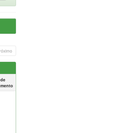
róximo
 de
umento