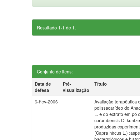
Resultado 1-1 de 1.
Conjunto de itens:
Data de
Pré-
Título
defesa
visualização
6-Fev-2006
Avaliação terapêutica
polissacarídeo do Ana
L. e do extrato em pó 
corumbensis O. kuntze
produzidas experimen
(Capra hircus L.) :aspe
bacteriológicos e histo