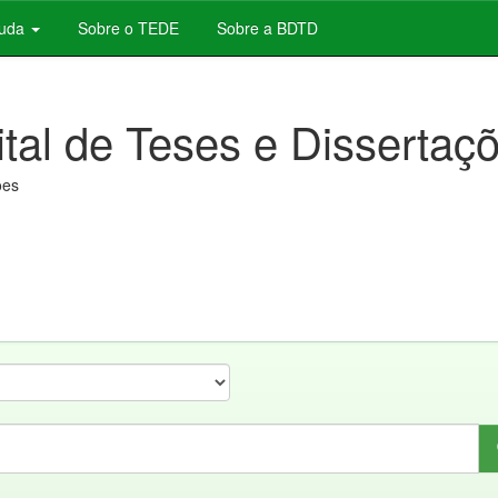
juda
Sobre o TEDE
Sobre a BDTD
ital de Teses e Dissertaç
ões