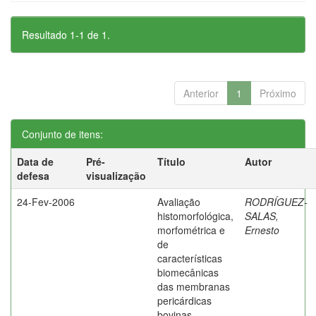
Resultado 1-1 de 1.
Anterior
1
Próximo
Conjunto de itens:
Data de
Pré-
Título
Autor
defesa
visualização
24-Fev-2006
Avaliação
RODRÍGUEZ-
histomorfológica,
SALAS,
morfométrica e
Ernesto
de
características
biomecânicas
das membranas
pericárdicas
bovinas