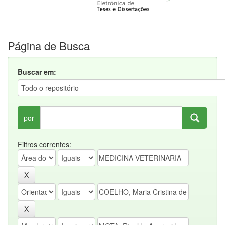
Página de Busca
Buscar em:
por
Filtros correntes: