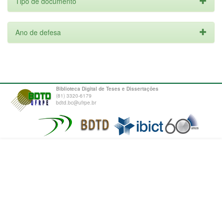
Tipo de documento
Ano de defesa
Biblioteca Digital de Teses e Dissertações
(81) 3320-6179
bdtd.bc@ufrpe.br