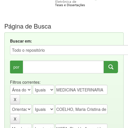
Página de Busca
Buscar em:
por
Filtros correntes: