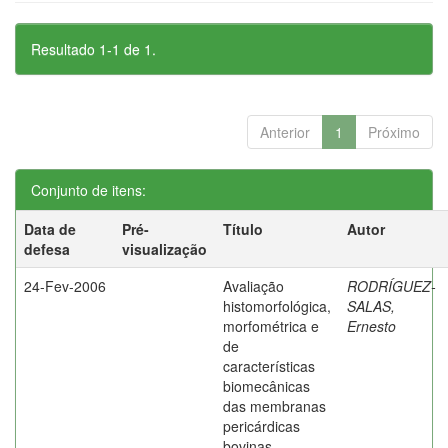
Resultado 1-1 de 1.
Anterior
1
Próximo
Conjunto de itens:
Data de
Pré-
Título
Autor
defesa
visualização
24-Fev-2006
Avaliação
RODRÍGUEZ-
histomorfológica,
SALAS,
morfométrica e
Ernesto
de
características
biomecânicas
das membranas
pericárdicas
bovinas