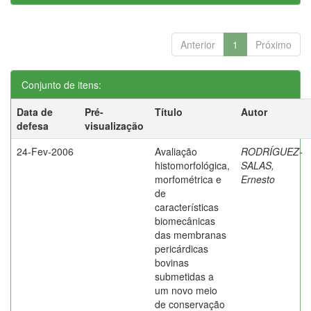
Anterior
1
Próximo
Conjunto de itens:
Data de
Pré-
Título
Autor
defesa
visualização
24-Fev-2006
Avaliação
RODRÍGUEZ-
histomorfológica,
SALAS,
morfométrica e
Ernesto
de
características
biomecânicas
das membranas
pericárdicas
bovinas
submetidas a
um novo meio
de conservação