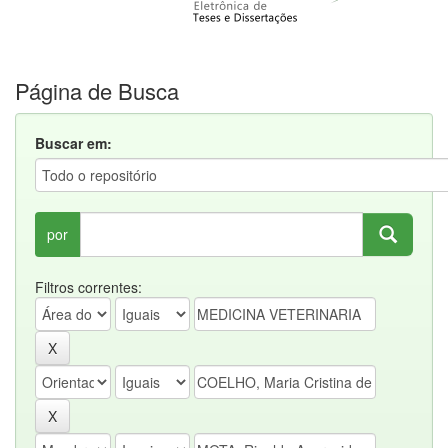
Página de Busca
Buscar em:
por
Filtros correntes: