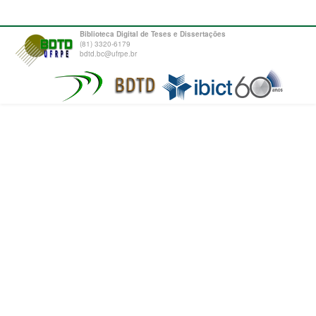
Biblioteca Digital de Teses e Dissertações
(81) 3320-6179
bdtd.bc@ufrpe.br