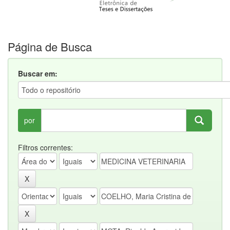
Página de Busca
Buscar em:
por
Filtros correntes: