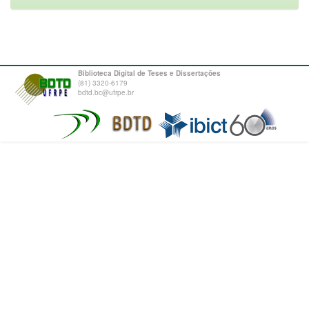
Biblioteca Digital de Teses e Dissertações
(81) 3320-6179
bdtd.bc@ufrpe.br