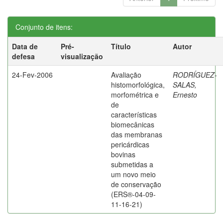
Conjunto de itens:
Data de
Pré-
Título
Autor
defesa
visualização
24-Fev-2006
Avaliação
RODRÍGUEZ-
histomorfológica,
SALAS,
morfométrica e
Ernesto
de
características
biomecânicas
das membranas
pericárdicas
bovinas
submetidas a
um novo meio
de conservação
(ERS®-04-09-
11-16-21)