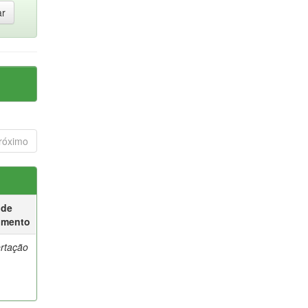
róximo
 de
umento
ertação