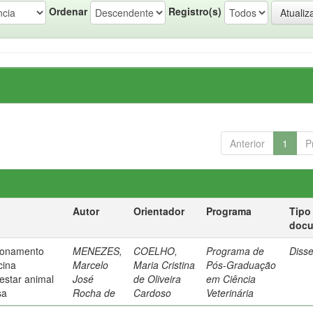
Ordenar
Registro(s)
Anterior
1
P
Autor
Orientador
Programa
Tipo
doc
ionamento
MENEZES,
COELHO,
Programa de
Diss
cina
Marcelo
Maria Cristina
Pós-Graduação
estar animal
José
de Oliveira
em Ciência
sa
Rocha de
Cardoso
Veterinária