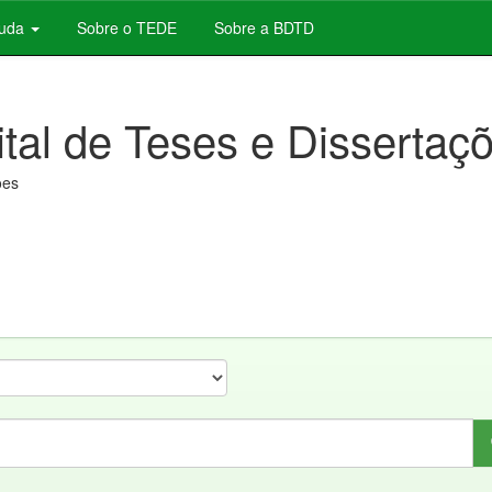
juda
Sobre o TEDE
Sobre a BDTD
ital de Teses e Dissertaç
ões