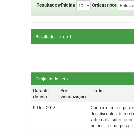
Resultados/Página
Ordenar por
Resultado 1-1 de 1.
Conjunto de itens:
Data de
Pré-
Título
defesa
visualização
9-Dez-2013
Conhecimento e posic
dos discentes de medi
veterinária sobre bem-
no ensino e na pesqui