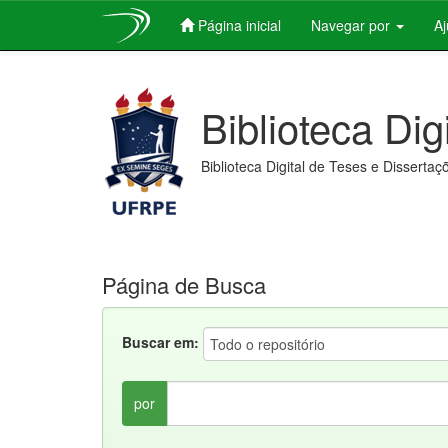
Página inicial
Navegar por
A
Skip
navigation
Biblioteca Dig
Biblioteca Digital de Teses e Dissertaç
Página de Busca
Buscar em:
por