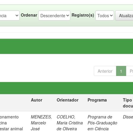
Ordenar
Registro(s)
Anterior
1
P
Autor
Orientador
Programa
Tipo
doc
ionamento
MENEZES,
COELHO,
Programa de
Diss
cina
Marcelo
Maria Cristina
Pós-Graduação
estar animal
José
de Oliveira
em Ciência