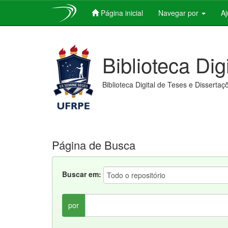
Página inicial
Navegar por
A
Skip
navigation
Biblioteca Dig
Biblioteca Digital de Teses e Dissertaç
Página de Busca
Buscar em:
por