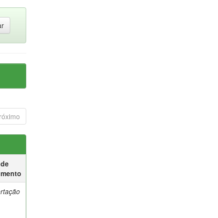
róximo
 de
umento
ertação