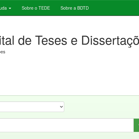
juda
Sobre o TEDE
Sobre a BDTD
ital de Teses e Dissertaç
ões