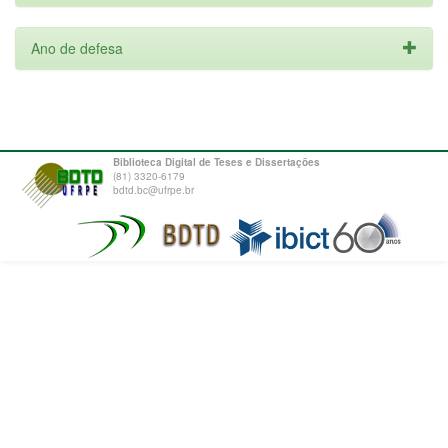
Ano de defesa
Biblioteca Digital de Teses e Dissertações
(81) 3320-6179
bdtd.bc@ufrpe.br