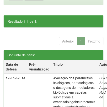
Resultado 1-1 de 1.
Anterior
1
Próximo
Conjunto de itens:
Data de
Pré-
Título
Auto
defesa
visualização
12-Fev-2014
Avaliação dos parâmetros
SOU
fisiológicos, hematológicos
Anto
e dosagens de mediadores
Augu
biológicos em cadelas
Rodr
submetidas à
de
ovariosalpingohisterectomia
após a administração de