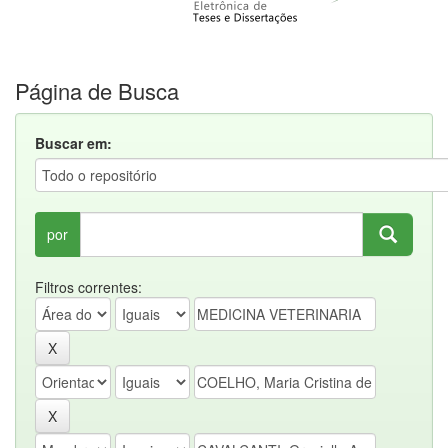
Página de Busca
Buscar em:
por
Filtros correntes: