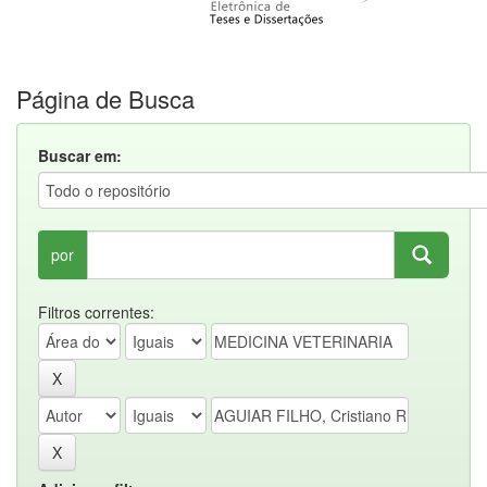
Página de Busca
Buscar em:
por
Filtros correntes: