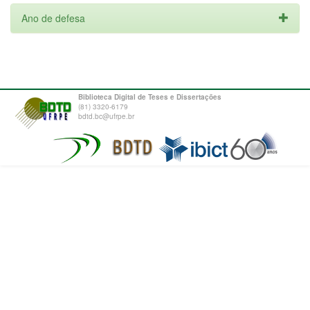
Ano de defesa
Biblioteca Digital de Teses e Dissertações
(81) 3320-6179
bdtd.bc@ufrpe.br