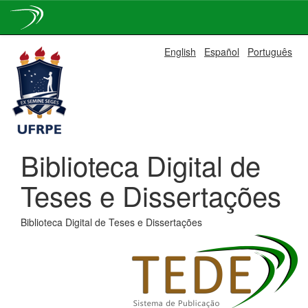
Skip
English
Español
Português
navigation
Biblioteca Digital de
Teses e Dissertações
Biblioteca Digital de Teses e Dissertações