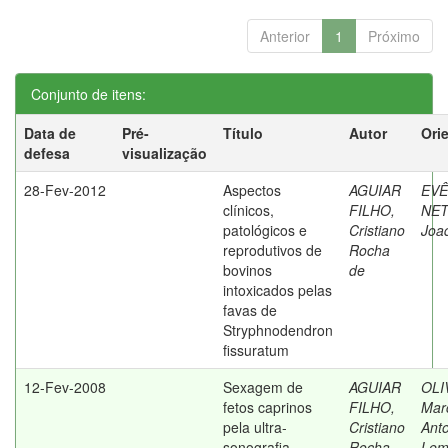
Anterior
1
Próximo
Conjunto de itens:
Data de
Pré-
Título
Autor
Ori
defesa
visualização
28-Fev-2012
Aspectos
AGUIAR
EVÊ
clínicos,
FILHO,
NET
patológicos e
Cristiano
Joa
reprodutivos de
Rocha
bovinos
de
intoxicados pelas
favas de
Stryphnodendron
fissuratum
12-Fev-2008
Sexagem de
AGUIAR
OLI
fetos caprinos
FILHO,
Mar
pela ultra-
Cristiano
Ant
sonografia
Rocha
Lem