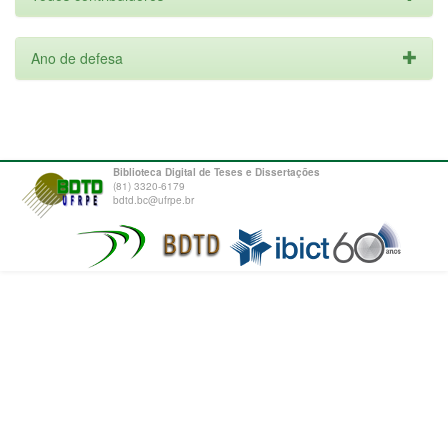
Ano de defesa
Biblioteca Digital de Teses e Dissertações
(81) 3320-6179
bdtd.bc@ufrpe.br