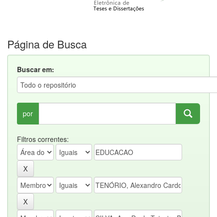
Página de Busca
Buscar em:
por
Filtros correntes: