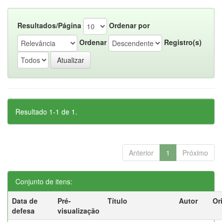
Resultados/Página
Ordenar por
Ordenar
Registro(s)
Resultado 1-1 de 1.
Anterior
1
Próximo
Conjunto de itens:
Data de
Pré-
Título
Autor
Or
defesa
visualização