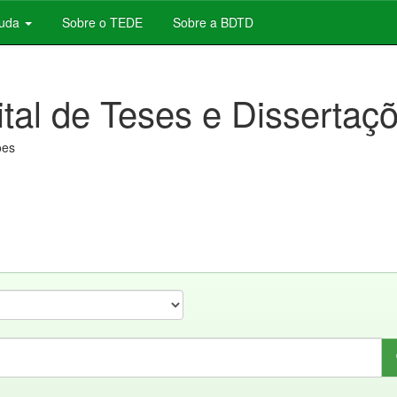
juda
Sobre o TEDE
Sobre a BDTD
ital de Teses e Dissertaç
ões