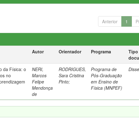
Anterior
1
P
Autor
Orientador
Programa
Tipo
doc
 da Física: o
NERI,
RODRIGUES,
Programa de
Diss
cos no
Marcos
Sara Cristina
Pós-Graduação
aprendizagem
Felipe
Pinto
;
em Ensino de
Mendonça
Física (MNPEF)
de