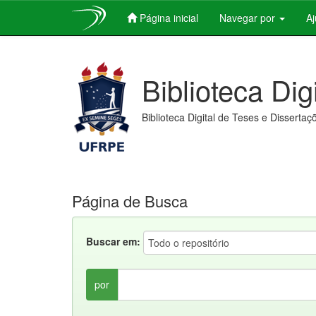
Página inicial
Navegar por
A
Skip
navigation
Biblioteca Dig
Biblioteca Digital de Teses e Dissertaç
Página de Busca
Buscar em:
por