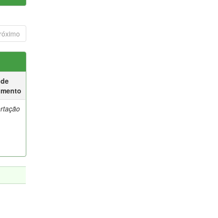
róximo
 de
umento
ertação