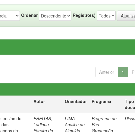
Ordenar
Registro(s)
Anterior
1
P
Autor
Orientador
Programa
Tipo
doc
o ensino de
FREITAS,
LIMA,
Programa de
Diss
e das
Ladjane
Analice de
Pós-
iandos do
Pereira da
Almeida
Graduação