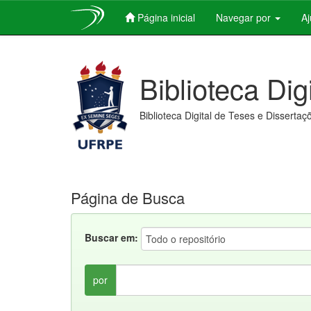
Página inicial
Navegar por
A
Skip
navigation
Biblioteca Dig
Biblioteca Digital de Teses e Dissertaç
Página de Busca
Buscar em:
por