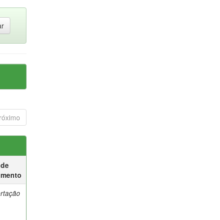
róximo
 de
umento
ertação