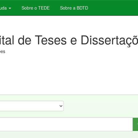
juda
Sobre o TEDE
Sobre a BDTD
ital de Teses e Dissertaç
ões