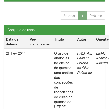
Anterior
1
Próximo
Conjunto de itens:
Data de
Pré-
Título
Autor
Orienta
defesa
visualização
28-Fev-2011
O uso de
FREITAS,
LIMA,
analogias
Ladjane
Analice 
no ensino
Pereira
Almeida
de química :
da Silva
uma análise
Rufino de
das
concepções
de
licenciandos
do curso de
química da
UFRPE