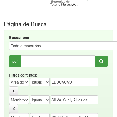
Página de Busca
Buscar em:
por
Filtros correntes: