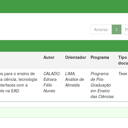
Anterior
1
P
Autor
Orientador
Programa
Tipo
doc
es para o ensino de
CALADO,
LIMA,
Programa
Tese
a ciência, tecnologia
Ednara
Analice de
de Pós-
nterfaces com a
Félix
Almeida
Graduação
ente na EAD
Nunes
em Ensino
das Ciências