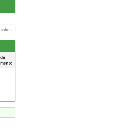
róximo
 de
umento