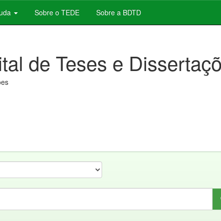
juda
Sobre o TEDE
Sobre a BDTD
ital de Teses e Dissertaç
ões