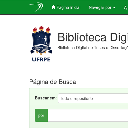
Página inicial
Navegar por
A
Skip
navigation
Biblioteca Dig
Biblioteca Digital de Teses e Dissertaç
Página de Busca
Buscar em:
por