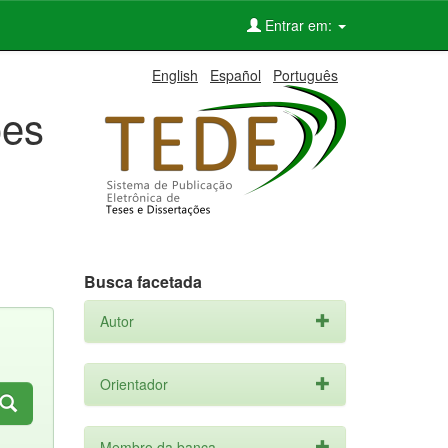
Entrar em:
English
Español
Português
ões
Busca facetada
Autor
Orientador
Membro da banca