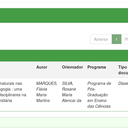
Anterior
1
P
Autor
Orientador
Programa
Tipo
doc
naturais nas
MARQUES,
SILVA,
Programa de
Diss
agogia : uma
Flávia
Rosane
Pós-
isciplinares na
Maria
Maria
Graduação
sitária
Martins
Alencar da
em Ensino
das Ciências