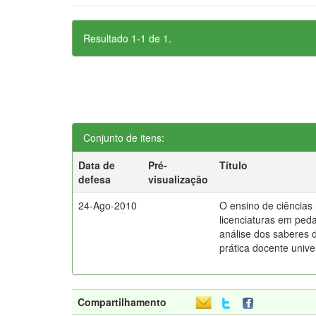
Resultado 1-1 de 1.
Conjunto de itens:
Data de
Pré-
Título
defesa
visualização
24-Ago-2010
O ensino de ciências 
licenciaturas em ped
análise dos saberes d
prática docente univer
Compartilhamento