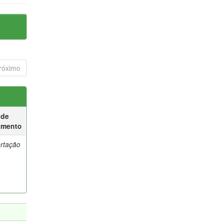
róximo
 de
umento
ertação