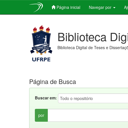
Página inicial
Navegar por
A
Skip
navigation
Biblioteca Dig
Biblioteca Digital de Teses e Dissertaç
Página de Busca
Buscar em:
por