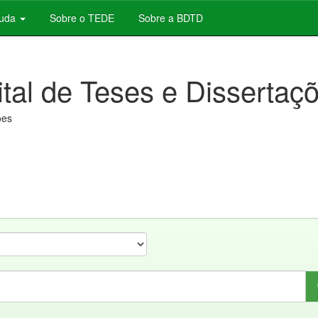
juda
Sobre o TEDE
Sobre a BDTD
ital de Teses e Dissertaç
ões