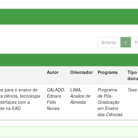
Anterior
1
P
Autor
Orientador
Programa
Tipo
doc
es para o ensino de
CALADO,
LIMA,
Programa
Tese
a ciência, tecnologia
Ednara
Analice de
de Pós-
nterfaces com a
Félix
Almeida
Graduação
ente na EAD
Nunes
em Ensino
das Ciências