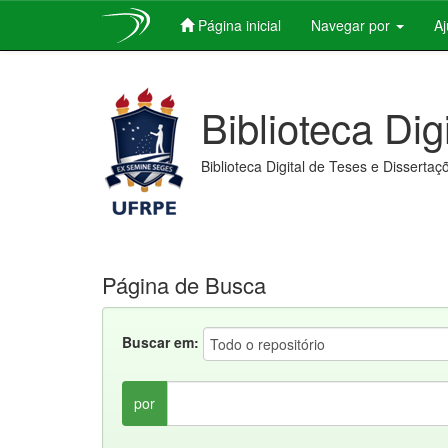
Página inicial
Navegar por
A
Skip
navigation
Biblioteca Dig
Biblioteca Digital de Teses e Dissertaç
Página de Busca
Buscar em:
por