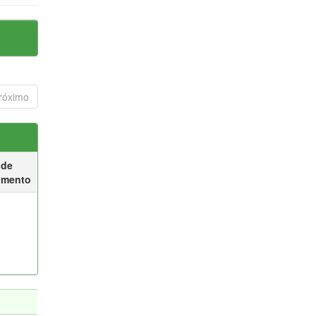
róximo
 de
umento