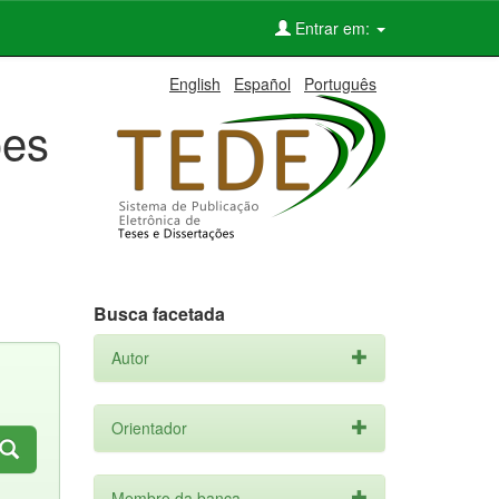
Entrar em:
English
Español
Português
ões
Busca facetada
Autor
Orientador
Membro da banca