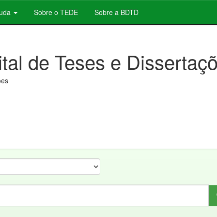
juda
Sobre o TEDE
Sobre a BDTD
ital de Teses e Dissertaç
ões