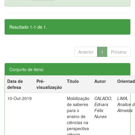
Resultado 1-1 de 1.
Anterior
1
Próximo
Conjunto de itens:
Data de
Pré-
Título
Autor
Orientad
defesa
visualização
10-Out-2019
Mobilização
CALADO,
LIMA,
de saberes
Ednara
Analice 
para o
Félix
Almeida
ensino de
Nunes
ciências na
perspectiva
ciência,