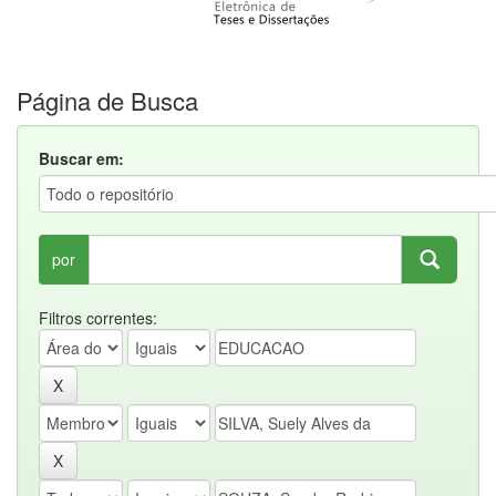
Página de Busca
Buscar em:
por
Filtros correntes: