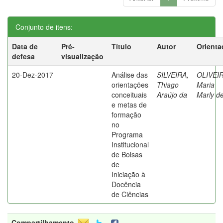
Conjunto de itens:
Data de
Pré-
Título
Autor
Orienta
defesa
visualização
20-Dez-2017
Análise das
SILVEIRA,
OLIVEIR
orientações
Thiago
Maria
conceituais
Araújo da
Marly d
e metas de
formação
no
Programa
Institucional
de Bolsas
de
Iniciação à
Docência
de Ciências
Compartilhamento