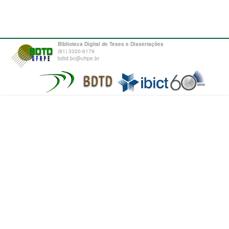
Biblioteca Digital de Teses e Dissertações
(81) 3320-6179
bdtd.bc@ufrpe.br