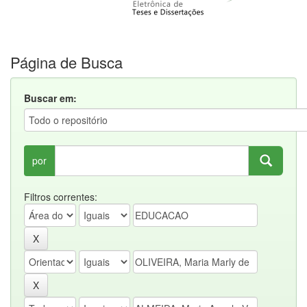
Página de Busca
Buscar em:
por
Filtros correntes: