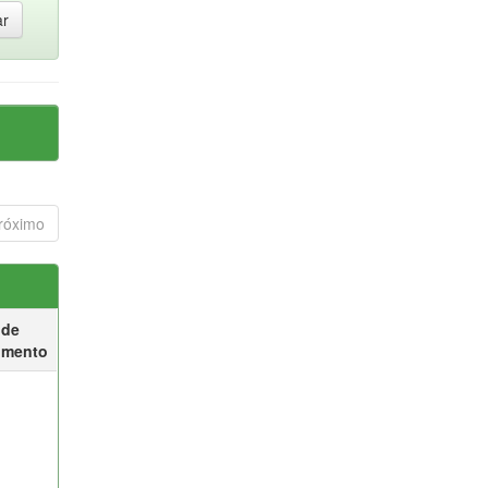
róximo
 de
umento