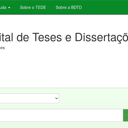
juda
Sobre o TEDE
Sobre a BDTD
ital de Teses e Dissertaç
ões