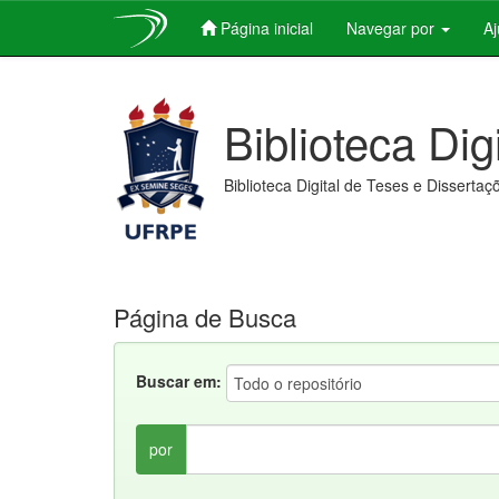
Página inicial
Navegar por
A
Skip
navigation
Biblioteca Dig
Biblioteca Digital de Teses e Dissertaç
Página de Busca
Buscar em:
por