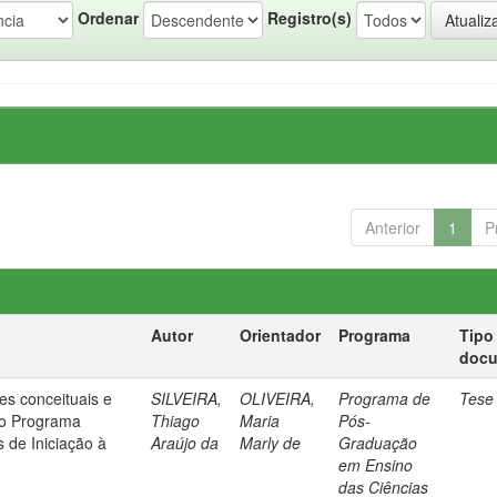
Ordenar
Registro(s)
Anterior
1
P
Autor
Orientador
Programa
Tipo
doc
es conceituais e
SILVEIRA,
OLIVEIRA,
Programa de
Tese
no Programa
Thiago
Maria
Pós-
s de Iniciação à
Araújo da
Marly de
Graduação
s
em Ensino
das Ciências