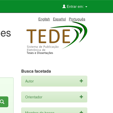
Entrar em:
English
Español
Português
ões
Busca facetada
Autor
Orientador
Membro da banca