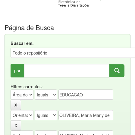
Página de Busca
Buscar em:
por
Filtros correntes: