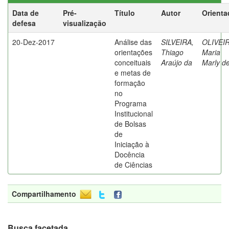
Data de
Pré-
Título
Autor
Orienta
defesa
visualização
20-Dez-2017
Análise das
SILVEIRA,
OLIVEIR
orientações
Thiago
Maria
conceituais
Araújo da
Marly d
e metas de
formação
no
Programa
Institucional
de Bolsas
de
Iniciação à
Docência
de Ciências
Compartilhamento
Busca facetada