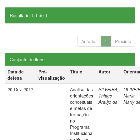
Resultado 1-1 de 1.
Anterior
1
Próximo
Conjunto de itens:
Data de
Pré-
Título
Autor
Orienta
defesa
visualização
20-Dez-2017
Análise das
SILVEIRA,
OLIVEIR
orientações
Thiago
Maria
conceituais
Araújo da
Marly d
e metas de
formação
no
Programa
Institucional
de Bolsas