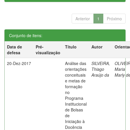
Anterior
1
Próximo
Conjunto de itens:
Data de
Pré-
Título
Autor
Orienta
defesa
visualização
20-Dez-2017
Análise das
SILVEIRA,
OLIVEIR
orientações
Thiago
Maria
conceituais
Araújo da
Marly d
e metas de
formação
no
Programa
Institucional
de Bolsas
de
Iniciação à
Docência