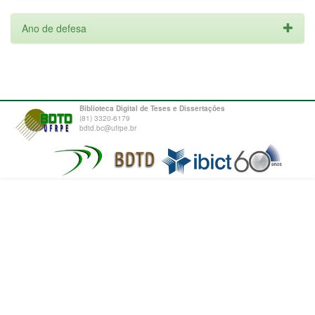
Ano de defesa
Biblioteca Digital de Teses e Dissertações
(81) 3320-6179
bdtd.bc@ufrpe.br