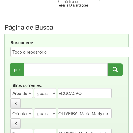
Página de Busca
Buscar em:
por
Filtros correntes: