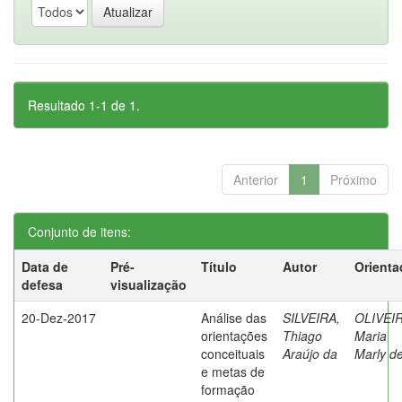
Resultado 1-1 de 1.
Anterior
1
Próximo
Conjunto de itens:
Data de
Pré-
Título
Autor
Orienta
defesa
visualização
20-Dez-2017
Análise das
SILVEIRA,
OLIVEIR
orientações
Thiago
Maria
conceituais
Araújo da
Marly d
e metas de
formação