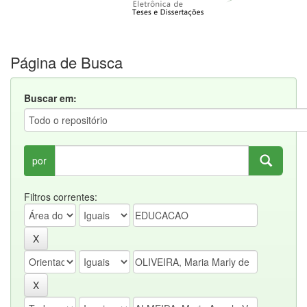
Página de Busca
Buscar em:
por
Filtros correntes: