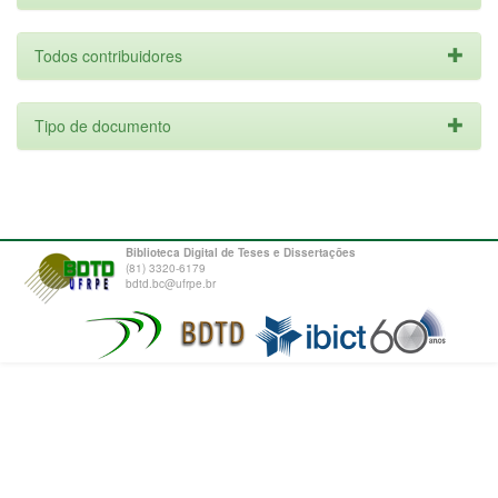
Todos contribuidores
Tipo de documento
Biblioteca Digital de Teses e Dissertações
(81) 3320-6179
bdtd.bc@ufrpe.br