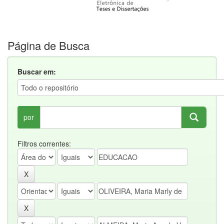
Página de Busca
Buscar em:
por
Filtros correntes: