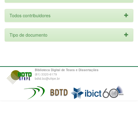
Todos contribuidores
Tipo de documento
Biblioteca Digital de Teses e Dissertações
(81) 3320-6179
bdtd.bc@ufrpe.br