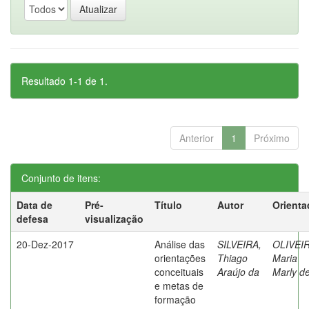
Resultado 1-1 de 1.
Anterior
1
Próximo
Conjunto de itens:
Data de
Pré-
Título
Autor
Orienta
defesa
visualização
20-Dez-2017
Análise das
SILVEIRA,
OLIVEIR
orientações
Thiago
Maria
conceituais
Araújo da
Marly d
e metas de
formação