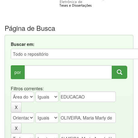
Página de Busca
Buscar em:
por
Filtros correntes: