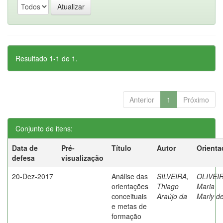
Resultado 1-1 de 1.
Anterior
1
Próximo
Conjunto de itens:
Data de
Pré-
Título
Autor
Orienta
defesa
visualização
20-Dez-2017
Análise das
SILVEIRA,
OLIVEIR
orientações
Thiago
Maria
conceituais
Araújo da
Marly d
e metas de
formação