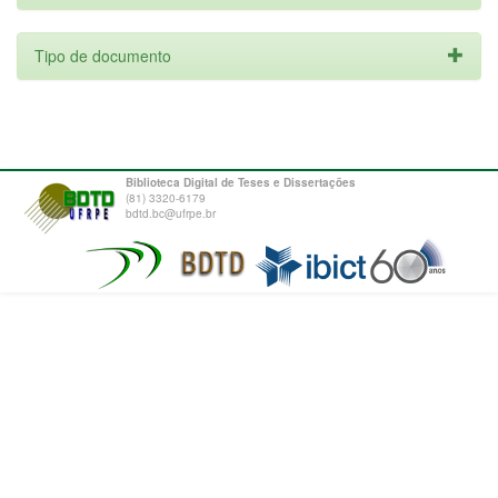
Tipo de documento
Biblioteca Digital de Teses e Dissertações
(81) 3320-6179
bdtd.bc@ufrpe.br