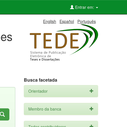
Entrar em:
English
Español
Português
ões
Busca facetada
Orientador
Membro da banca
Todos contribuidores