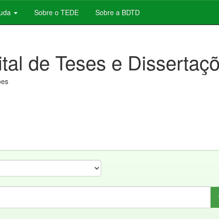
juda
Sobre o TEDE
Sobre a BDTD
ital de Teses e Dissertaç
ões