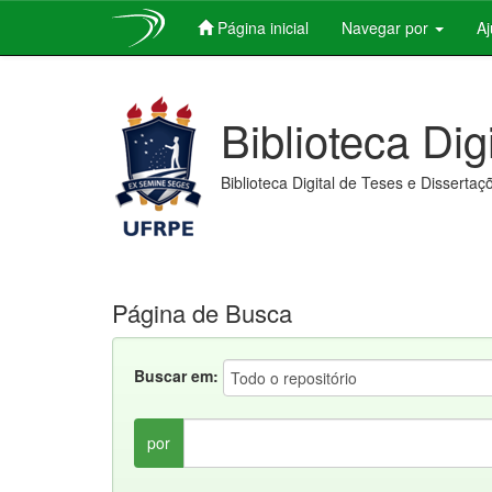
Página inicial
Navegar por
A
Skip
navigation
Biblioteca Dig
Biblioteca Digital de Teses e Dissertaç
Página de Busca
Buscar em:
por