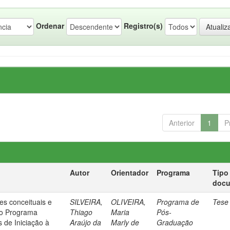
Ordenar
Registro(s)
Anterior
1
P
Autor
Orientador
Programa
Tipo
doc
es conceituais e
SILVEIRA,
OLIVEIRA,
Programa de
Tese
no Programa
Thiago
Maria
Pós-
s de Iniciação à
Araújo da
Marly de
Graduação