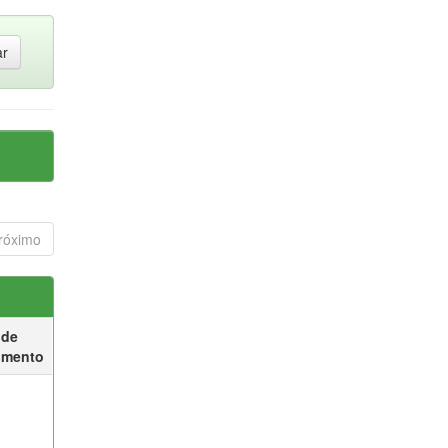
róximo
 de
umento