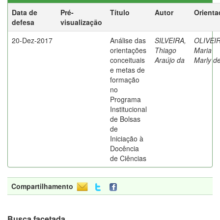
Data de
Pré-
Título
Autor
Orienta
defesa
visualização
20-Dez-2017
Análise das
SILVEIRA,
OLIVEIR
orientações
Thiago
Maria
conceituais
Araújo da
Marly d
e metas de
formação
no
Programa
Institucional
de Bolsas
de
Iniciação à
Docência
de Ciências
Compartilhamento
Busca facetada