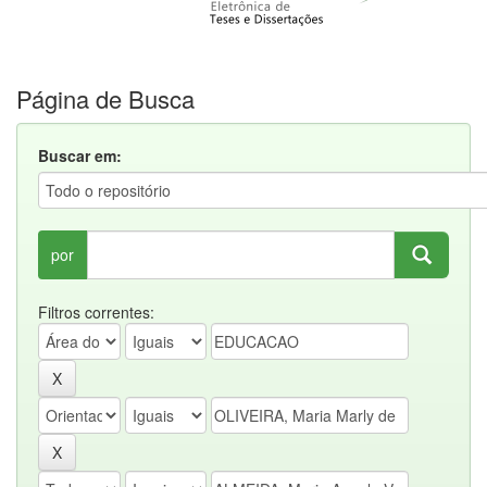
Página de Busca
Buscar em:
por
Filtros correntes: