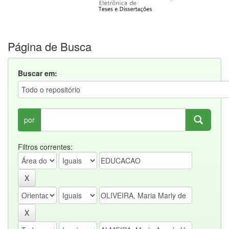
Página de Busca
Buscar em:
por
Filtros correntes: