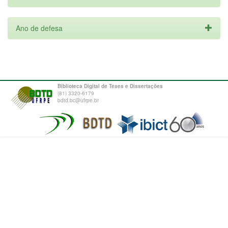
Ano de defesa
Biblioteca Digital de Teses e Dissertações
(81) 3320-6179
bdtd.bc@ufrpe.br