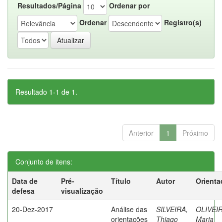
Resultados/Página
Ordenar por
Ordenar
Registro(s)
Resultado 1-1 de 1.
Anterior
1
Próximo
Conjunto de itens:
Data de
Pré-
Título
Autor
Orienta
defesa
visualização
20-Dez-2017
Análise das
SILVEIRA,
OLIVEIR
orientações
Thiago
Maria