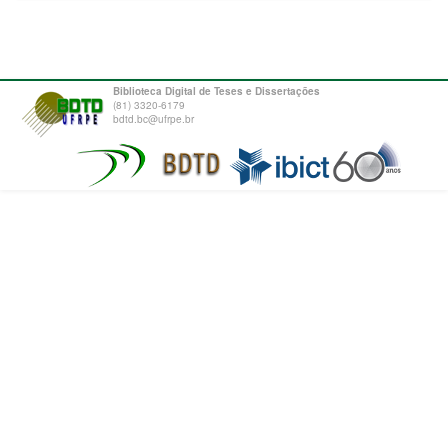
Biblioteca Digital de Teses e Dissertações
(81) 3320-6179
bdtd.bc@ufrpe.br