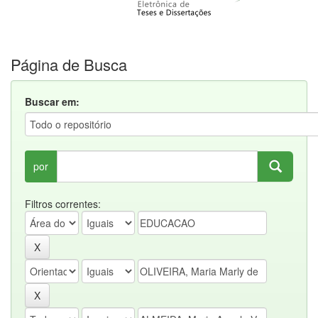
Página de Busca
Buscar em:
por
Filtros correntes: