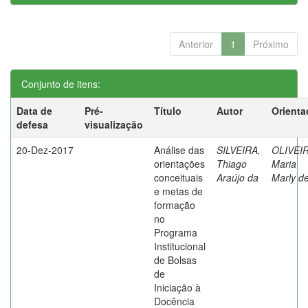
Anterior
1
Próximo
Conjunto de itens:
Data de
Pré-
Título
Autor
Orienta
defesa
visualização
20-Dez-2017
Análise das
SILVEIRA,
OLIVEIR
orientações
Thiago
Maria
conceituais
Araújo da
Marly d
e metas de
formação
no
Programa
Institucional
de Bolsas
de
Iniciação à
Docência