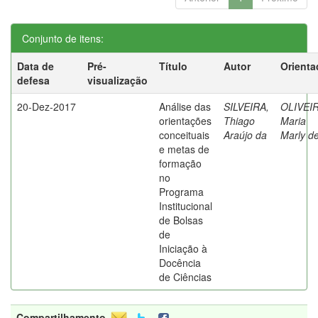
Conjunto de itens:
Data de
Pré-
Título
Autor
Orienta
defesa
visualização
20-Dez-2017
Análise das
SILVEIRA,
OLIVEIR
orientações
Thiago
Maria
conceituais
Araújo da
Marly d
e metas de
formação
no
Programa
Institucional
de Bolsas
de
Iniciação à
Docência
de Ciências
Compartilhamento