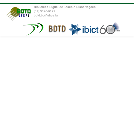
Biblioteca Digital de Teses e Dissertações
(81) 3320-6179
bdtd.bc@ufrpe.br