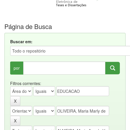
Página de Busca
Buscar em:
por
Filtros correntes: