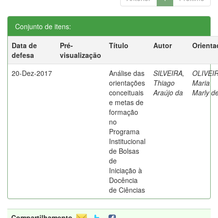
Conjunto de itens:
Data de
Pré-
Título
Autor
Orienta
defesa
visualização
20-Dez-2017
Análise das
SILVEIRA,
OLIVEIR
orientações
Thiago
Maria
conceituais
Araújo da
Marly d
e metas de
formação
no
Programa
Institucional
de Bolsas
de
Iniciação à
Docência
de Ciências
Compartilhamento