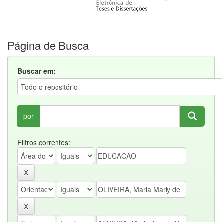
Página de Busca
Buscar em:
por
Filtros correntes: