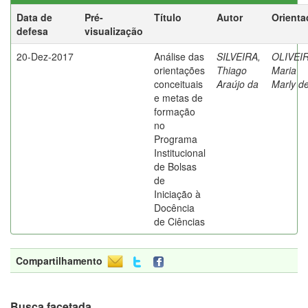
Data de
Pré-
Título
Autor
Orienta
defesa
visualização
20-Dez-2017
Análise das
SILVEIRA,
OLIVEIR
orientações
Thiago
Maria
conceituais
Araújo da
Marly d
e metas de
formação
no
Programa
Institucional
de Bolsas
de
Iniciação à
Docência
de Ciências
Compartilhamento
Busca facetada