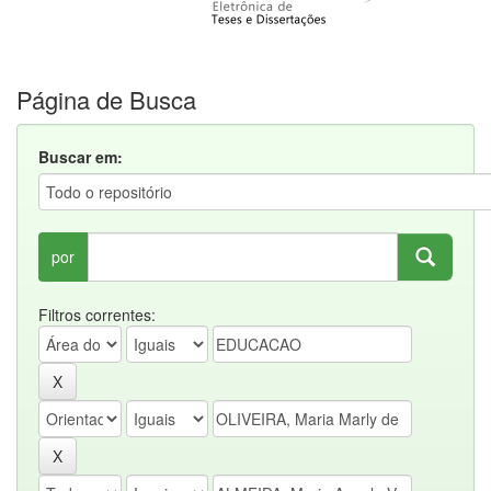
Página de Busca
Buscar em:
por
Filtros correntes: